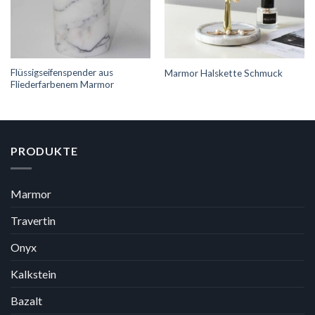
Flüssigseifenspender aus
Marmor Halskette Schmuck
Fliederfarbenem Marmor
PRODUKTE
Marmor
Travertin
Onyx
Kalkstein
Bazalt