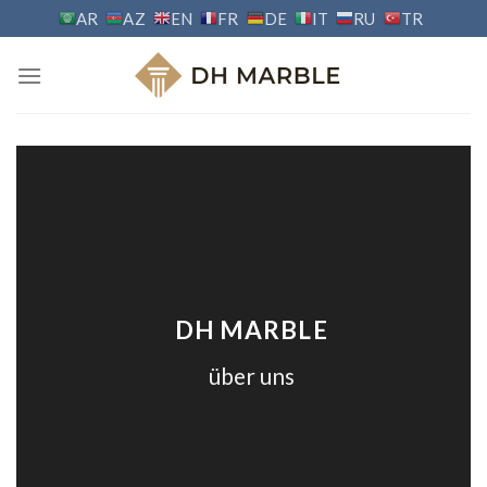
Skip
AR
AZ
EN
FR
DE
IT
RU
TR
to
content
DH MARBLE
über uns