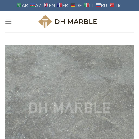
Skip
AR
AZ
EN
FR
DE
IT
RU
TR
to
content